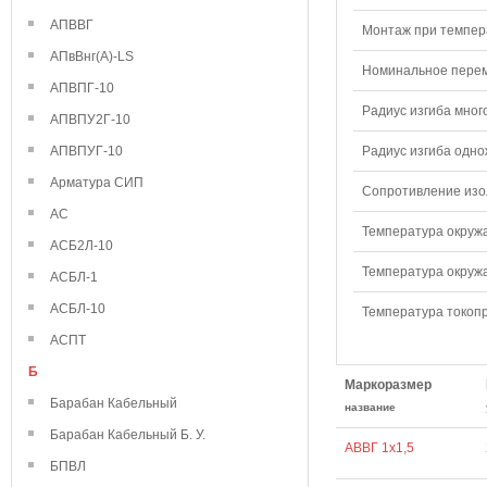
АПВВГ
Монтаж при темпера
АПвВнг(А)-LS
Номинальное переме
АПВПГ-10
Радиус изгиба мног
АПВПУ2Г-10
АПВПУГ-10
Радиус изгиба одно
Арматура СИП
Сопротивление изол
АС
Температура окружа
АСБ2Л-10
Температура окружа
АСБЛ-1
АСБЛ-10
Температура токопр
АСПТ
Б
Маркоразмер
Барабан Кабельный
название
Барабан Кабельный Б. У.
АВВГ 1х1,5
БПВЛ