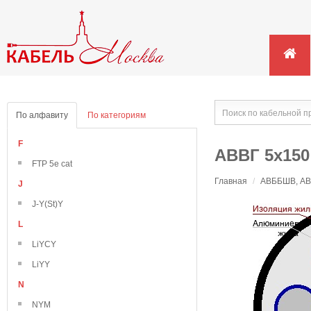
По алфавиту
По категориям
F
АВВГ 5х150
FTP 5e cat
Главная
/
АВББШВ, АВВ
J
J-Y(St)Y
L
LiYCY
LiYY
N
NYM