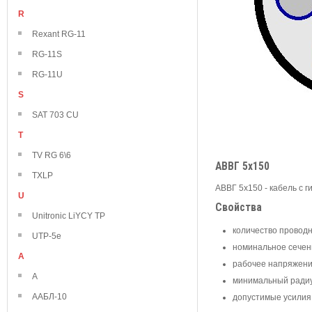
R
Rexant RG-11
RG-11S
RG-11U
S
SAT 703 CU
T
TV RG 6\6
АВВГ 5х150
TXLP
АВВГ 5х150 - кабель с
U
Свойства
Unitronic LiYCY TP
количество проводн
UTP-5e
номинальное сечени
А
рабочее напряжение
А
минимальный радиус 
ААБЛ-10
допустимые усилия 