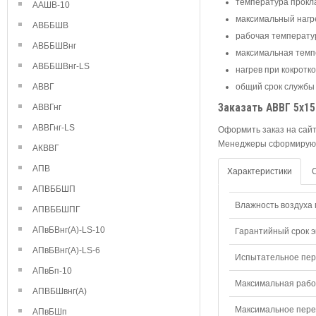
температура прокла
ААШВ-10
максимальный нагре
АВББШВ
рабочая температура
АВББШВнг
максимальная темпе
АВББШВнг-LS
нагрев при кокротк
АВВГ
общий срок службы 
Заказать АВВГ 5х15
АВВГнг
АВВГнг-LS
Оформить заказ на сайт
Менеджеры сформируют
АКВВГ
АПВ
Характеристики
АПВББШП
Влажность воздуха п
АПВББШПГ
АПвБВнг(А)-LS-10
Гарантийный срок э
АПвБВнг(А)-LS-6
Испытательное пере
АПвБп-10
Максимальная рабо
АПВБШвнг(А)
Максимальное перем
АПвБШп