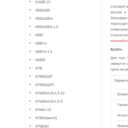
ААШВ-10
Силовой к
АВББШВ
внутри и 
благодаря
АВББШВнг
переходи
АВББШВнг-LS
номинальн
АВВГ
относител
www.кабел
АВВГнг
К
АВВГнг-LS
Для того,
АКВВГ
свяжутся 
АПВ
Цена на к
АПВББШП
Характе
АПВББШПГ
АПвБВнг(А)-LS-10
Влажно
АПвБВнг(А)-LS-6
Гаран
АПвБп-10
Испыт
АПВБШвнг(А)
Макси
АПвБШп