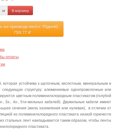
В корзину
м
ть на призводстве(от 10дней)
759.77
₽
вка
бы оплаты
тии
, которая устойчива к щелочным, кислотным, минеральным и
ет следующую структуру: алюминиевые однопроволочные или
лируются цветным поливинилхлоридным пластикатом (голубой
-, 3х-, 4х-, 5ти-жильных кабелей). Двужильные кабели имеют
еньшее сечения (жила заземления или нулевая), в отличии от
ляцией из поливинилхлоридного пластиката низкой горючести
из стальных лент накладывается таким образом, чтобы ленты
инилхлоридного пластиката.