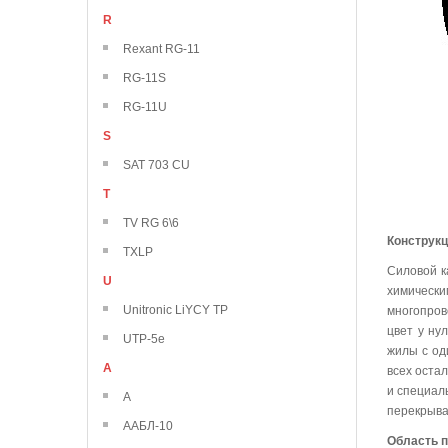
R
Rexant RG-11
RG-11S
RG-11U
S
SAT 703 CU
T
TV RG 6\6
Конструк
TXLP
Силовой к
U
химически
Unitronic LiYCY TP
многопров
цвет у ну
UTP-5e
жилы с од
А
всех оста
и специал
А
перекрыва
ААБЛ-10
Область 