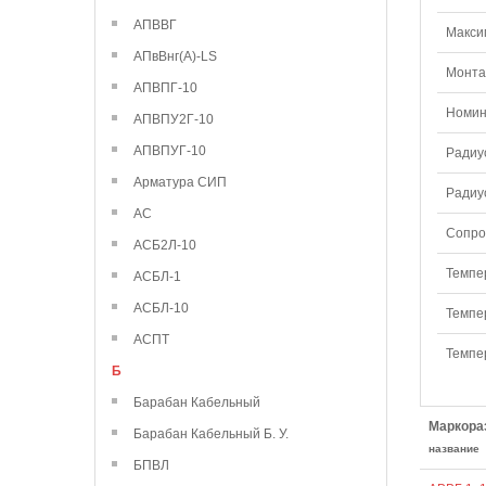
АПВВГ
Макси
АПвВнг(А)-LS
Монтаж
АПВПГ-10
Номин
АПВПУ2Г-10
АПВПУГ-10
Радиу
Арматура СИП
Радиу
АС
Сопро
АСБ2Л-10
Темпе
АСБЛ-1
АСБЛ-10
Темпе
АСПТ
Темпе
Б
Барабан Кабельный
Маркора
Барабан Кабельный Б. У.
название
БПВЛ