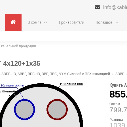
info@kabl
О компании
Производители
Полезное
 4х120+1х35
АВББШВ, АВВГ, ВББШВ, ВВГ, ПВС, NYM Силовой с ПВХ изоляцией
/
АВВГ
Купить А
855
Оптом
799.
Розница
1039