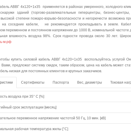
абель АВВГ 4х120+1х35 применяется в районах умеренного, холодного кли
снаружи зданий (торгово-развлекательные гиперцентры, бизнес-центры,
 высокой степени пожаро-взрыво-безопасности и негорючести возможна прок
т на соседние кабели, не рекомендуется прокладывать в земле. Кабел
ом переменном и постоянном напряжении до 1000 В, номинальной частоте до
ьная влажность воздуха 98%. Срок годности провода около 30 лет. Широ
ь-м.рф
упить
 чтобы купить силовой кабель АВВГ 4х120+1х35 воспользуйтесь услугой Он
с Вами, предложат систему скидок, таким образом, цена на кабель может ст
абель низкая для постоянных клиентов и крупных заказчиков.
ристики
Сертификаты
Паспорта
Вес, диаметры
Токовая наг
сть воздуха при 35° C [%]
тийный срок эксплуатации [месяц]
ательное переменное напряжение частотой 50 Гц, 10 мин. [кВ]
мальная рабочая температура жилы [°С]