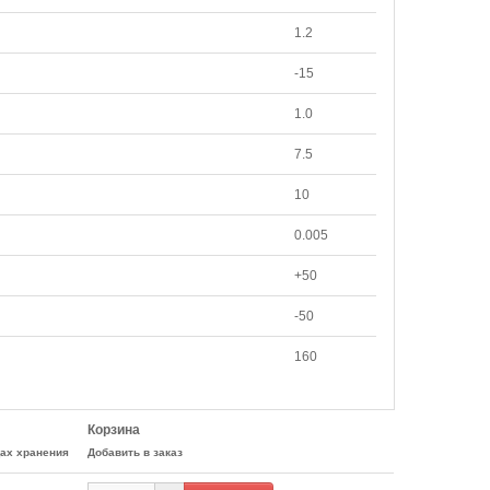
1.2
-15
1.0
7.5
10
0.005
+50
-50
160
Корзина
цах хранения
Добавить в заказ