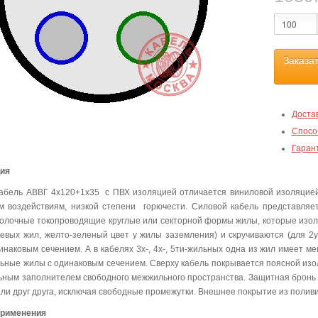
Заказа
Доста
Спосо
Гаран
ция
абель АВВГ 4х120+1х35 с ПВХ изоляцией отличается виниловой изоляцией
м воздействиям, низкой степени горючести. Силовой кабель представля
олочные токопроводящие круглые или секторной формы жилы, которые изо
левых жил, желто-зеленый цвет у жилы заземления) и скручиваются (для 2ух
инаковым сечением. А в кабелях 3х-, 4х-, 5ти-жильных одна из жил имеет м
льные жилы с одинаковым сечением. Сверху кабель покрывается поясной изо
ьным заполнителем свободного межжильного пространства. Защитная бронь 
ли друг друга, исключая свободные промежутки. Внешнее покрытие из полив
применения