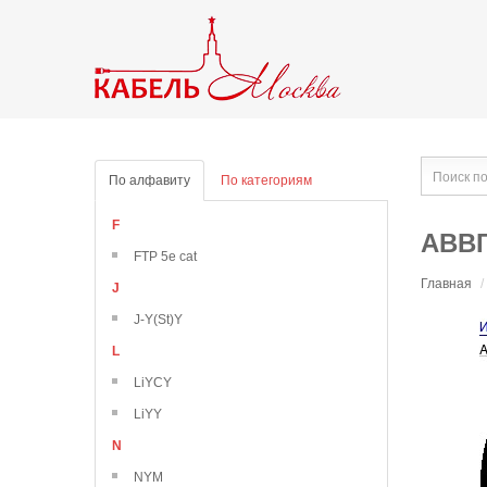
По алфавиту
По категориям
F
АВВГ
FTP 5e cat
Главная
/
J
J-Y(St)Y
L
LiYCY
LiYY
N
NYM