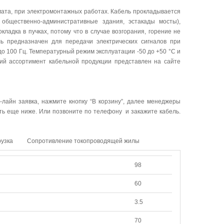
мата, при электромонтажных работах. Кабель прокладывается
 общественно-административные здания, эстакады мосты),
ладка в пучках, потому что в случае возгорания, горение не
ь предназначен для передачи электрических сигналов при
 100 Гц. Температурный режим эксплуатации -50 до +50 °C и
кий ассортимент кабельной продукции представлен на сайте
-лайн заявка, нажмите кнопку “В корзину”, далее менеджеры
ать еще ниже. Или позвоните по телефону и закажите кабель.
рузка
Сопротивление токопроводящей жилы
98
60
3.5
70