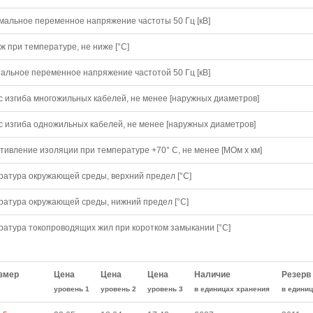
мальное переменное напряжение частоты 50 Гц [кВ]
 при температуре, не ниже [°C]
альное переменное напряжение частотой 50 Гц [кВ]
с изгиба многожильных кабелей, не менее [наружных диаметров]
с изгиба одножильных кабелей, не менее [наружных диаметров]
тивление изоляции при температуре +70° С, не менее [МОм х км]
ратура окружающей среды, верхний предел [°C]
ратура окружающей среды, нижний предел [°C]
ратура токопроводящих жил при коротком замыкании [°С]
змер
Цена
Цена
Цена
Наличие
Резерв
уровень 1
уровень 2
уровень 3
в единицах хранения
в едини