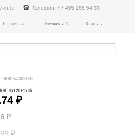
e-m.ru
Телефон: +7 495 188 54 30
Справочник
Покупаем кабель
Контакты
/
АВВГ 4х120+1х35
ВВГ 4х120+1х35
.74
₽
76
₽
.69
₽