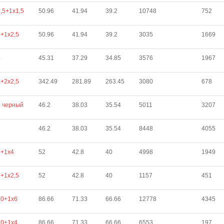
,5+1х1,5
50.96
41.94
39.2
10748
752
+1х2,5
50.96
41.94
39.2
3035
1669
4
45.31
37.29
34.85
3576
1967
+2х2,5
342.49
281.89
263.45
3080
678
6 черный
46.2
38.03
35.54
5011
3207
6
46.2
38.03
35.54
8448
4055
6+1х4
52
42.8
40
4998
1949
+1х2,5
52
42.8
40
1157
451
10+1х6
86.66
71.33
66.66
12778
4345
10+1х4
86.66
71.33
66.66
6553
197