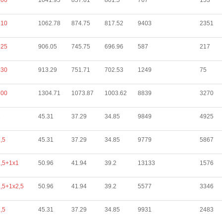
500
1041.95
857.61
801.5
767
153
510
1062.78
874.75
817.52
9403
2351
625
906.05
745.75
696.96
587
217
630
913.29
751.71
702.53
1249
75
800
1304.71
1073.87
1003.62
8839
3270
1
45.31
37.29
34.85
9849
4925
,5
45.31
37.29
34.85
9779
5867
,5+1х1
50.96
41.94
39.2
13133
1576
,5+1х2,5
50.96
41.94
39.2
5577
3346
,5
45.31
37.29
34.85
9931
2483