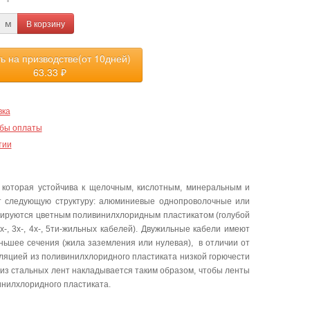
В корзину
м
ть на призводстве(от 10дней)
63.33
₽
вка
бы оплаты
тии
 которая устойчива к щелочным, кислотным, минеральным и
ет следующую структуру: алюминиевые однопроволочные или
лируются цветным поливинилхлоридным пластикатом (голубой
-, 3х-, 4х-, 5ти-жильных кабелей). Двужильные кабели имеют
еньшее сечения (жила заземления или нулевая), в отличии от
ляцией из поливинилхлоридного пластиката низкой горючести
из стальных лент накладывается таким образом, чтобы ленты
инилхлоридного пластиката.