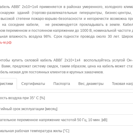
абель АВВГ 2х10+1х4 применяется в районах умеренного, холодного клим
снаружи зданий (торгово-развлекательные гиперцентры, бизнес-центры,
 высокой степени пожаро-взрыво-безопасности и негорючести возможна прок
т на соседние кабели, не рекомендуется прокладывать в земле. Кабел
ом переменном и постоянном напряжении до 1000 В, номинальной частоте до
ьная влажность воздуха 98%. Срок годности провода около 30 лет. Широ
ь-м.рф
упить
 чтобы купить силовой кабель АВВГ 2х10+1х4 воспользуйтесь услугой Он-
с Вами, предложат систему скидок, таким образом, цена на кабель может ст
абель низкая для постоянных клиентов и крупных заказчиков.
ристики
Сертификаты
Паспорта
Вес, диаметры
Токовая наг
сть воздуха при 35° C [%]
тийный срок эксплуатации [месяц]
ательное переменное напряжение частотой 50 Гц, 10 мин. [кВ]
мальная рабочая температура жилы [°С]