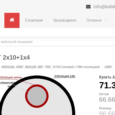
info@kabl
О компании
Производители
Полезное
 2х10+1х4
АВББШВ, АВВГ, ВББШВ, ВВГ, ПВС, NYM Силовой с ПВХ изоляцией
/
АВВГ
Купить А
71.
Оптом
66.6
Розница
86.6