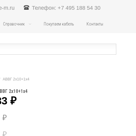
e-m.ru
Телефон: +7 495 188 54 30
Справочник
Покупаем кабель
Контакты
/
АВВГ 2х10+1х4
ВВГ 2х10+1х4
33
₽
6
₽
6
₽