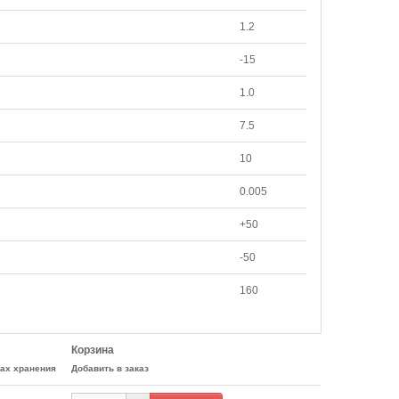
1.2
-15
1.0
7.5
10
0.005
+50
-50
160
Корзина
цах хранения
Добавить в заказ