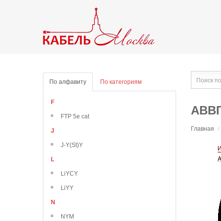
По алфавиту
По категориям
F
АВВГ
FTP 5e cat
Главная
/
J
J-Y(St)Y
L
LiYCY
LiYY
N
NYM