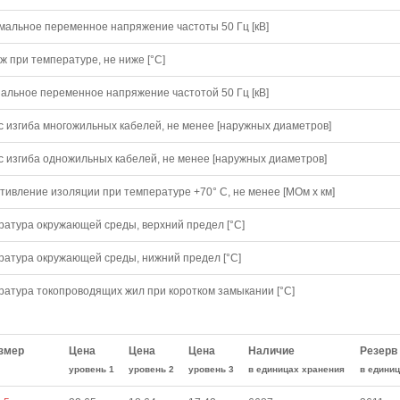
мальное переменное напряжение частоты 50 Гц [кВ]
 при температуре, не ниже [°C]
альное переменное напряжение частотой 50 Гц [кВ]
с изгиба многожильных кабелей, не менее [наружных диаметров]
с изгиба одножильных кабелей, не менее [наружных диаметров]
тивление изоляции при температуре +70° С, не менее [МОм х км]
ратура окружающей среды, верхний предел [°C]
ратура окружающей среды, нижний предел [°C]
ратура токопроводящих жил при коротком замыкании [°С]
змер
Цена
Цена
Цена
Наличие
Резерв
уровень 1
уровень 2
уровень 3
в единицах хранения
в едини