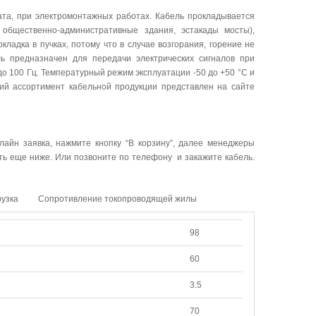
ата, при электромонтажных работах. Кабель прокладывается
 общественно-административные здания, эстакады мосты),
ладка в пучках, потому что в случае возгорания, горение не
ь предназначен для передачи электрических сигналов при
 100 Гц. Температурный режим эксплуатации -50 до +50 °C и
кий ассортимент кабельной продукции представлен на сайте
лайн заявка, нажмите кнопку “В корзину”, далее менеджеры
ать еще ниже. Или позвоните по телефону и закажите кабель.
рузка
Сопротивление токопроводящей жилы
98
60
3.5
70