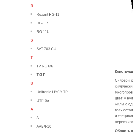
R
Rexant RG-11
RG-11S
RG-11U
S
SAT 703 CU
T
TV RG 6\6
Конструк
TXLP
Силовой к
U
химически
Unitronic LiYCY TP
многопров
цвет у ну
UTP-5e
жилы с од
А
всех оста
и специал
А
перекрыва
ААБЛ-10
Область 