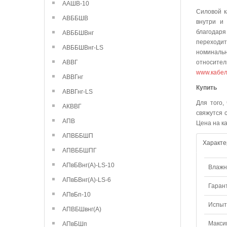
ААШВ-10
Силовой к
АВББШВ
внутри и 
благодаря
АВББШВнг
переходи
АВББШВнг-LS
номинальн
АВВГ
относител
www.кабел
АВВГнг
К
АВВГнг-LS
Для того,
АКВВГ
свяжутся 
АПВ
Цена на к
АПВББШП
Характе
АПВББШПГ
АПвБВнг(А)-LS-10
Влажно
АПвБВнг(А)-LS-6
Гаран
АПвБп-10
Испыт
АПВБШвнг(А)
Макси
АПвБШп