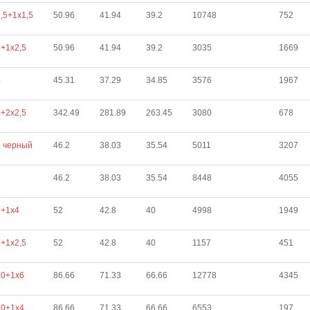
,5+1х1,5
50.96
41.94
39.2
10748
752
+1х2,5
50.96
41.94
39.2
3035
1669
4
45.31
37.29
34.85
3576
1967
+2х2,5
342.49
281.89
263.45
3080
678
6 черный
46.2
38.03
35.54
5011
3207
6
46.2
38.03
35.54
8448
4055
6+1х4
52
42.8
40
4998
1949
+1х2,5
52
42.8
40
1157
451
10+1х6
86.66
71.33
66.66
12778
4345
10+1х4
86.66
71.33
66.66
6553
197