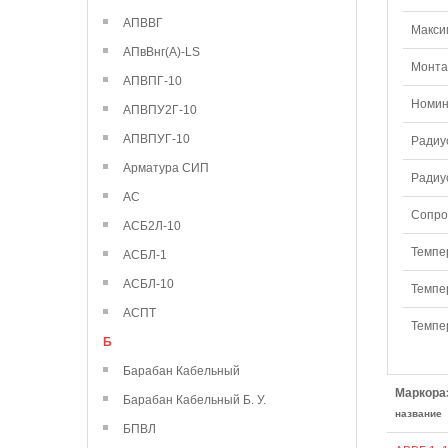
АПВВГ
Макси
АПвВнг(А)-LS
Монтаж
АПВПГ-10
Номин
АПВПУ2Г-10
АПВПУГ-10
Радиу
Арматура СИП
Радиу
АС
Сопро
АСБ2Л-10
Темпе
АСБЛ-1
АСБЛ-10
Темпе
АСПТ
Темпе
Б
Барабан Кабельный
Маркора
Барабан Кабельный Б. У.
название
БПВЛ