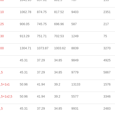
500
1041.95
857.61
801.5
767
153
510
1062.78
874.75
817.52
9403
2351
625
906.05
745.75
696.96
587
217
630
913.29
751.71
702.53
1249
75
800
1304.71
1073.87
1003.62
8839
3270
1
45.31
37.29
34.85
9849
4925
,5
45.31
37.29
34.85
9779
5867
,5+1х1
50.96
41.94
39.2
13133
1576
,5+1х2,5
50.96
41.94
39.2
5577
3346
,5
45.31
37.29
34.85
9931
2483