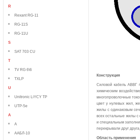
R
Rexant RG-11
RG-11S
RG-11U
S
SAT 703 CU
T
TV RG 6\6
Конструкция
TXLP
Силовой кабель АВВГ 4
U
химическим воздейств
Unitronic LiYCY TP
многопроволочные токо
цвет у нулевых жил, же
UTP-5e
жилы с одинаковым сече
А
всех остальные жилы с
и специальным заполни
А
перекрывали друг друга
ААБЛ-10
Область применения