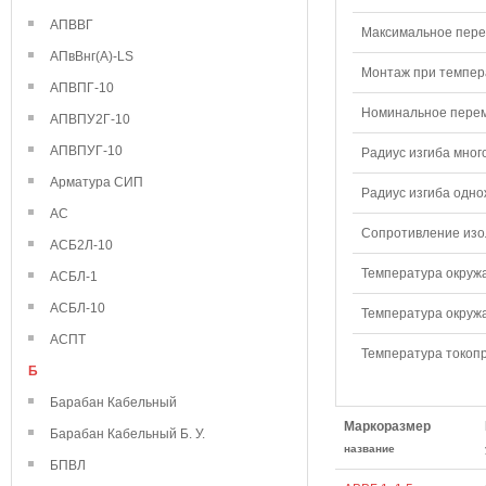
АПВВГ
Максимальное перем
АПвВнг(А)-LS
Монтаж при темпера
АПВПГ-10
Номинальное переме
АПВПУ2Г-10
АПВПУГ-10
Радиус изгиба мног
Арматура СИП
Радиус изгиба одно
АС
Сопротивление изол
АСБ2Л-10
Температура окружа
АСБЛ-1
АСБЛ-10
Температура окружа
АСПТ
Температура токопр
Б
Барабан Кабельный
Маркоразмер
Барабан Кабельный Б. У.
название
БПВЛ