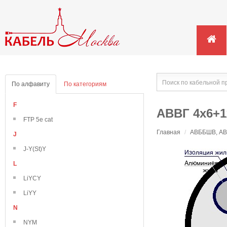
По алфавиту
По категориям
F
АВВГ 4х6+1
FTP 5e cat
Главная
/
АВББШВ, АВВ
J
J-Y(St)Y
L
LiYCY
LiYY
N
NYM