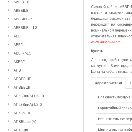
ААШВ-10
Силовой кабель АВВГ 4
АВББШВ
внутри и снаружи зда
благодаря высокой степ
АВББШВнг
переходит на соседни
АВББШВнг-LS
номинальном переменно
АВВГ
относительная влажнос
www.кабель-м.рф
АВВГнг
Куп
АВВГнг-LS
Для того, чтобы купит
АКВВГ
свяжутся с Вами, предл
АПВ
Цена на кабель низкая 
АПВББШП
Характеристики
АПВББШПГ
АПвБВнг(А)-LS-10
Влажность воздуха п
АПвБВнг(А)-LS-6
Гарантийный срок э
АПвБп-10
Испытательное пере
АПВБШвнг(А)
Максимальная рабо
АПвБШп