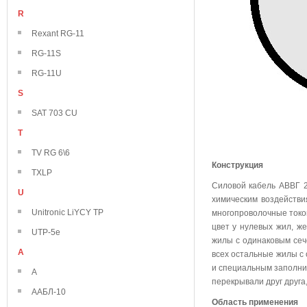
R
Rexant RG-11
RG-11S
RG-11U
S
SAT 703 CU
T
TV RG 6\6
Конструкция
TXLP
Силовой кабель АВВГ 2
U
химическим воздейств
Unitronic LiYCY TP
многопроволочные токо
цвет у нулевых жил, же
UTP-5e
жилы с одинаковым сече
А
всех остальные жилы с
и специальным заполни
А
перекрывали друг друга
ААБЛ-10
Область применения