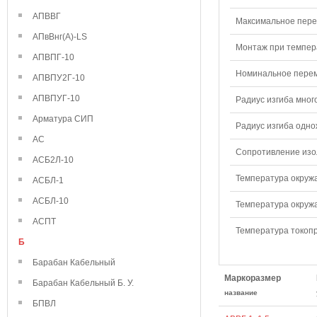
АПВВГ
Максимальное перем
АПвВнг(А)-LS
Монтаж при темпера
АПВПГ-10
Номинальное переме
АПВПУ2Г-10
АПВПУГ-10
Радиус изгиба мног
Арматура СИП
Радиус изгиба одно
АС
Сопротивление изол
АСБ2Л-10
Температура окружа
АСБЛ-1
АСБЛ-10
Температура окружа
АСПТ
Температура токопр
Б
Барабан Кабельный
Маркоразмер
Барабан Кабельный Б. У.
название
БПВЛ