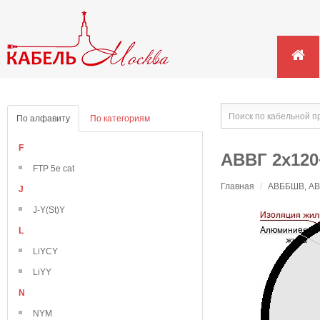
По алфавиту
По категориям
F
АВВГ 2х120
FTP 5e cat
Главная
/
АВББШВ, АВВ
J
J-Y(St)Y
L
LiYCY
LiYY
N
NYM