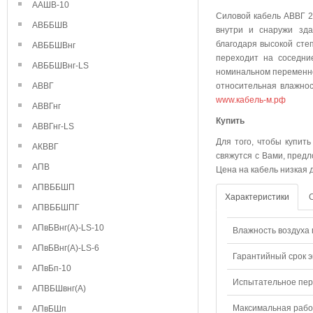
ААШВ-10
Силовой кабель АВВГ 2
АВББШВ
внутри и снаружи зда
благодаря высокой степ
АВББШВнг
переходит на соседни
АВББШВнг-LS
номинальном переменно
АВВГ
относительная влажнос
www.кабель-м.рф
АВВГнг
Куп
АВВГнг-LS
Для того, чтобы купит
АКВВГ
свяжутся с Вами, предл
АПВ
Цена на кабель низкая 
АПВББШП
Характеристики
АПВББШПГ
АПвБВнг(А)-LS-10
Влажность воздуха п
АПвБВнг(А)-LS-6
Гарантийный срок э
АПвБп-10
Испытательное пере
АПВБШвнг(А)
Максимальная рабо
АПвБШп