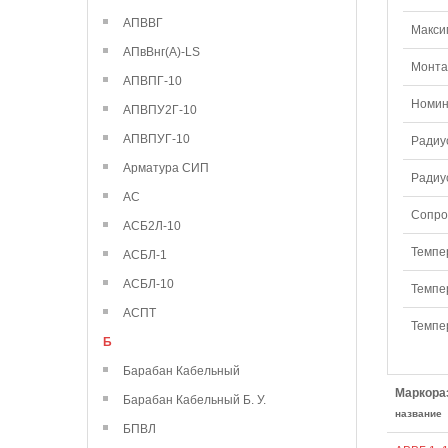
АПВВГ
Макси
АПвВнг(А)-LS
Монтаж
АПВПГ-10
Номин
АПВПУ2Г-10
АПВПУГ-10
Радиу
Арматура СИП
Радиу
АС
Сопро
АСБ2Л-10
Темпе
АСБЛ-1
АСБЛ-10
Темпе
АСПТ
Темпе
Б
Барабан Кабельный
Маркора
Барабан Кабельный Б. У.
название
БПВЛ