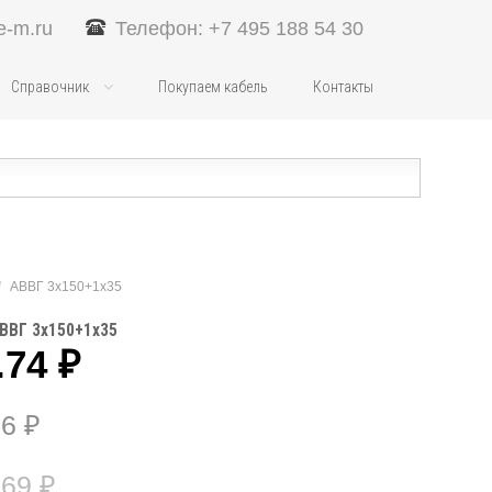
e-m.ru
Телефон: +7 495 188 54 30
Справочник
Покупаем кабель
Контакты
/
АВВГ 3х150+1х35
ВВГ 3х150+1х35
.74
₽
76
₽
.69
₽