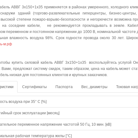
абель АВВГ 3х150+1х35 применяется в районах умеренного, холодного кли
снаружи зданий (торгово-развлекательные гиперцентры, бизнес-центры,
 высокой степени пожаро-взрыво-безопасности и негорючести возможна прок
т на соседние кабели, не рекомендуется прокладывать в земле. Кабел
ом переменном и постоянном напряжении до 1000 В, номинальной частоте до
ьная влажность воздуха 98%. Срок годности провода около 30 лет. Широ
ь-м.рф
упить
 чтобы купить силовой кабель АВВГ 3х150+1х35 воспользуйтесь услугой Он
с Вами, предложат систему скидок, таким образом, цена на кабель может ст
абель низкая для постоянных клиентов и крупных заказчиков.
ристики
Сертификаты
Паспорта
Вес, диаметры
Токовая наг
сть воздуха при 35° C [%]
тийный срок эксплуатации [месяц]
ательное переменное напряжение частотой 50 Гц, 10 мин. [кВ]
мальная рабочая температура жилы [°С]