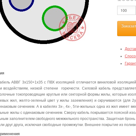
Заказа
Доста
Спосо
Гаран
ция
абель АВВГ 3х150+1х35 с ПВХ изоляцией отличается виниловой изоляцией
м воздействиям, низкой степени горючести. Силовой кабель представля
олочные токопроводящие круглые или секторной формы жилы, которые изо
левых жил, желто-зеленый цвет у жилы заземления) и скручиваются (для 2ух
инаковым сечением. А в кабелях 3х-, 4х-, 5ти-жильных одна из жил имеет м
льные жилы с одинаковым сечением. Сверху кабель покрывается поясной изо
ьным заполнителем свободного межжильного пространства. Защитная бронь 
ли друг друга, исключая свободные промежутки. Внешнее покрытие из полив
применения