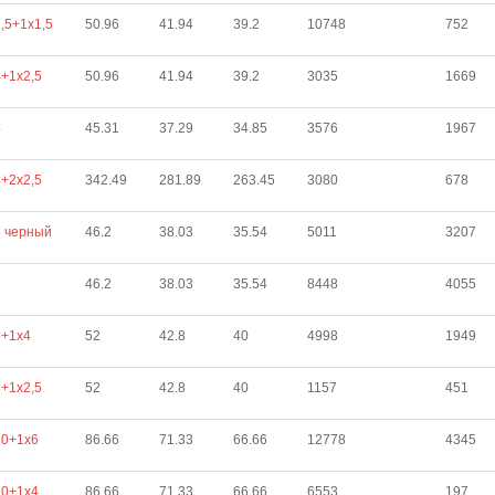
,5+1х1,5
50.96
41.94
39.2
10748
752
+1х2,5
50.96
41.94
39.2
3035
1669
4
45.31
37.29
34.85
3576
1967
+2х2,5
342.49
281.89
263.45
3080
678
6 черный
46.2
38.03
35.54
5011
3207
6
46.2
38.03
35.54
8448
4055
6+1х4
52
42.8
40
4998
1949
+1х2,5
52
42.8
40
1157
451
10+1х6
86.66
71.33
66.66
12778
4345
10+1х4
86.66
71.33
66.66
6553
197