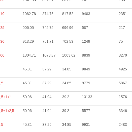
500
1041.95
857.61
801.5
767
153
510
1062.78
874.75
817.52
9403
2351
625
906.05
745.75
696.96
587
217
630
913.29
751.71
702.53
1249
75
800
1304.71
1073.87
1003.62
8839
3270
1
45.31
37.29
34.85
9849
4925
,5
45.31
37.29
34.85
9779
5867
,5+1х1
50.96
41.94
39.2
13133
1576
,5+1х2,5
50.96
41.94
39.2
5577
3346
,5
45.31
37.29
34.85
9931
2483