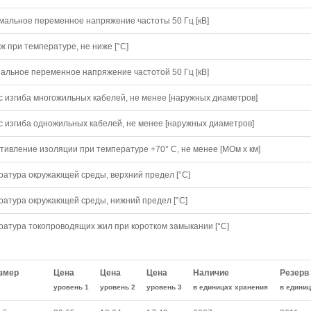
мальное переменное напряжение частоты 50 Гц [кВ]
 при температуре, не ниже [°C]
альное переменное напряжение частотой 50 Гц [кВ]
с изгиба многожильных кабелей, не менее [наружных диаметров]
с изгиба одножильных кабелей, не менее [наружных диаметров]
тивление изоляции при температуре +70° С, не менее [МОм х км]
ратура окружающей среды, верхний предел [°C]
ратура окружающей среды, нижний предел [°C]
ратура токопроводящих жил при коротком замыкании [°С]
змер
Цена
Цена
Цена
Наличие
Резерв
уровень 1
уровень 2
уровень 3
в единицах хранения
в едини