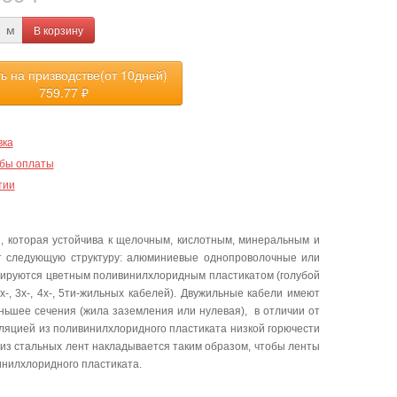
В корзину
м
ть на призводстве(от 10дней)
759.77
₽
вка
бы оплаты
тии
, которая устойчива к щелочным, кислотным, минеральным и
ет следующую структуру: алюминиевые однопроволочные или
лируются цветным поливинилхлоридным пластикатом (голубой
-, 3х-, 4х-, 5ти-жильных кабелей). Двужильные кабели имеют
еньшее сечения (жила заземления или нулевая), в отличии от
ляцией из поливинилхлоридного пластиката низкой горючести
из стальных лент накладывается таким образом, чтобы ленты
инилхлоридного пластиката.