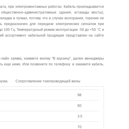
мата, при электромонтажных работах. Кабель прокладывается
 общественно-административные здания, эстакады мосты),
ладка в пучках, потому что в случае возгорания, горение не
ь предназначен для передачи электрических сигналов при
 100 Гц. Температурный режим эксплуатации -50 до +50 °C и
кий ассортимент кабельной продукции представлен на сайте
-лайн заявка, нажмите кнопку “В корзину”, далее менеджеры
ать еще ниже. Или позвоните по телефону и закажите кабель.
рузка
Сопротивление токопроводящей жилы
98
60
3.5
70