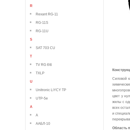
R
Rexant RG-11
RG-11S
RG-11U
S
SAT 703 CU
T
TV RG 6\6
Конструк
TXLP
Силовой к
U
химически
Unitronic LiYCY TP
многопров
цвет у ну
UTP-5e
жилы с од
А
всех оста
и специал
А
перекрыва
ААБЛ-10
Область 