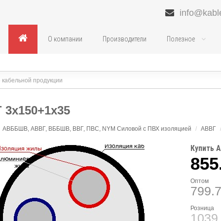
info@kabl
О компании
Производители
Полезное
 3х150+1х35
АВББШВ, АВВГ, ВББШВ, ВВГ, ПВС, NYM Силовой с ПВХ изоляцией
/
АВВГ
Купить А
855
Оптом
799.
Розница
1039