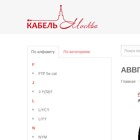
По алфавиту
По категориям
F
АВВГ
FTP 5e cat
Главная
/
J
J-Y(St)Y
L
LiYCY
LiYY
N
NYM