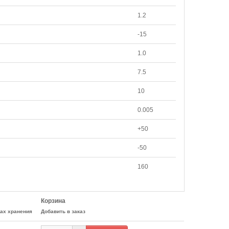
1.2
-15
1.0
7.5
10
0.005
+50
-50
160
Корзина
цах хранения
Добавить в заказ