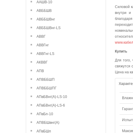
ААШВ-10
Силовой к
АВББШВ
внутри и 
благодаря
АВББШВнг
переходи
АВББШВнг-LS
номинальн
АВВГ
относител
www.кабел
АВВГнг
К
АВВГнг-LS
Для того,
АКВВГ
свяжутся 
АПВ
Цена на к
АПВББШП
Характе
АПВББШПГ
АПвБВнг(А)-LS-10
Влажно
АПвБВнг(А)-LS-6
Гаран
АПвБп-10
Испыт
АПВБШвнг(А)
Макси
АПвБШп