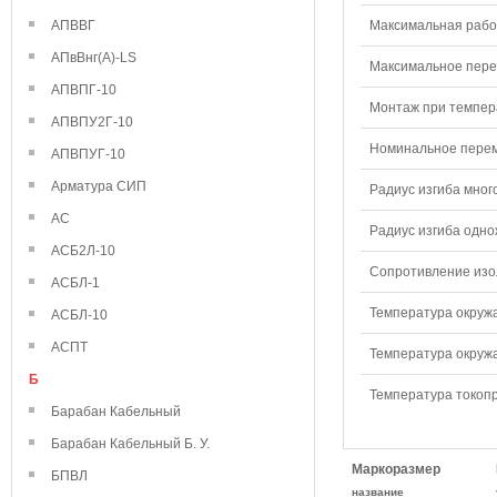
АПВВГ
Максимальная рабо
АПвВнг(А)-LS
Максимальное перем
АПВПГ-10
Монтаж при темпера
АПВПУ2Г-10
Номинальное переме
АПВПУГ-10
Арматура СИП
Радиус изгиба мног
АС
Радиус изгиба одно
АСБ2Л-10
Сопротивление изол
АСБЛ-1
Температура окружа
АСБЛ-10
АСПТ
Температура окружа
Б
Температура токопр
Барабан Кабельный
Барабан Кабельный Б. У.
Маркоразмер
БПВЛ
название