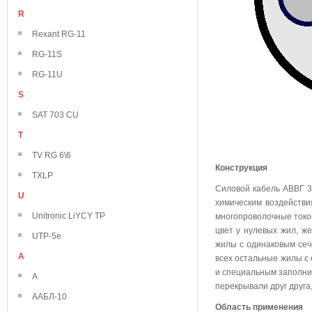
R
Rexant RG-11
RG-11S
RG-11U
S
SAT 703 CU
T
TV RG 6\6
Конструкция
TXLP
Силовой кабель АВВГ 3
U
химическим воздейств
Unitronic LiYCY TP
многопроволочные токо
цвет у нулевых жил, же
UTP-5e
жилы с одинаковым сече
А
всех остальные жилы с
и специальным заполни
А
перекрывали друг друга
ААБЛ-10
Область применения