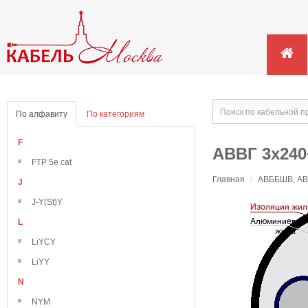
По алфавиту
По категориям
F
АВВГ 3х240
FTP 5e cat
Главная
/
АВББШВ, АВВ
J
J-Y(St)Y
L
LiYCY
LiYY
N
NYM