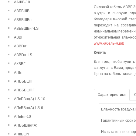
ААШВ-10
Силовой кабель АВВГ 3
АВББШВ
внутри и снаружи зда
благодаря высокой степ
АВББШВнг
переходит на соседни
АВББШВнг-LS
номинальном переменно
АВВГ
относительная влажнос
www.кабель-м.рф
АВВГнг
Куп
АВВГнг-LS
Для того, чтобы купит
АКВВГ
свяжутся с Вами, предл
АПВ
Цена на кабель низкая 
АПВББШП
АПВББШПГ
Характеристики
АПвБВнг(А)-LS-10
АПвБВнг(А)-LS-6
Влажность воздуха п
АПвБп-10
Гарантийный срок э
АПВБШвнг(А)
Испытательное пере
АПвБШп