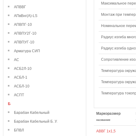
Максимальное перем
АПВВГ
Монтаж при темпера
АПвВнг(А)-LS
АПВПГ-10
Номинальное переме
АПВПУ2Г-10
Радиус изгиба мног
АПВПУГ-10
Радиус изгиба одно
Арматура СИП
Сопротивление изол
АС
АСБ2Л-10
Температура окружа
АСБЛ-1
Температура окружа
АСБЛ-10
Температура токопр
АСПТ
Б
Барабан Кабельный
Маркоразмер
название
Барабан Кабельный Б. У.
БПВЛ
АВВГ 1х1,5