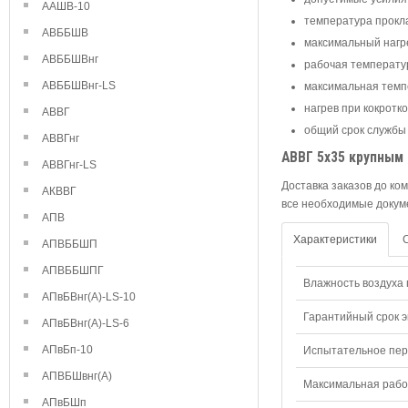
ААШВ-10
температура прокла
АВББШВ
максимальный нагре
АВББШВнг
рабочая температура
АВББШВнг-LS
максимальная темпе
нагрев при кокротк
АВВГ
общий срок службы 
АВВГнг
АВВГ 5х35 крупным
АВВГнг-LS
Доставка заказов до ко
АКВВГ
все необходимые докум
АПВ
Характеристики
АПВББШП
АПВББШПГ
Влажность воздуха п
АПвБВнг(А)-LS-10
Гарантийный срок э
АПвБВнг(А)-LS-6
АПвБп-10
Испытательное пере
АПВБШвнг(А)
Максимальная рабо
АПвБШп