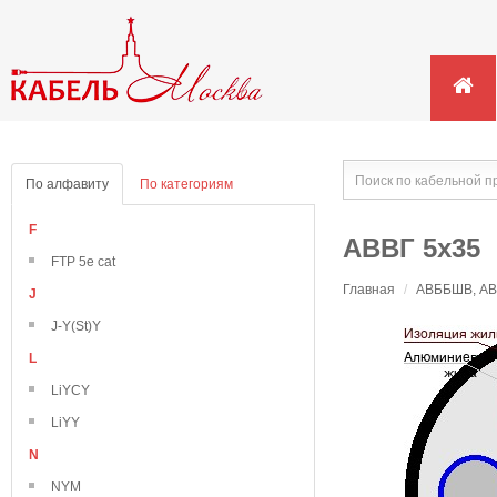
По алфавиту
По категориям
F
АВВГ 5х35
FTP 5e cat
Главная
/
АВББШВ, АВВ
J
J-Y(St)Y
L
LiYCY
LiYY
N
NYM