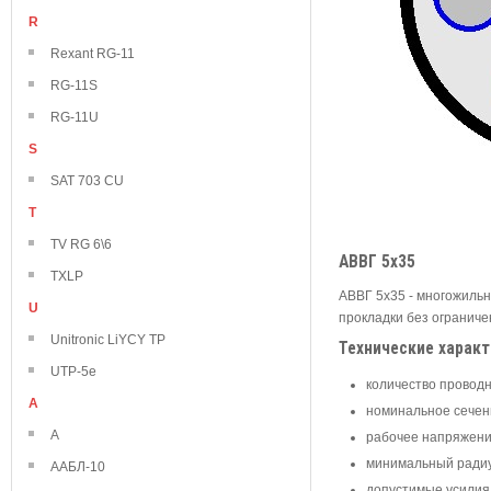
R
Rexant RG-11
RG-11S
RG-11U
S
SAT 703 CU
T
TV RG 6\6
АВВГ 5х35
TXLP
АВВГ 5х35 - многожиль
U
прокладки без ограниче
Unitronic LiYCY TP
Технические харак
UTP-5e
количество проводн
А
номинальное сечени
А
рабочее напряжение
минимальный радиус 
ААБЛ-10
допустимые усилия 