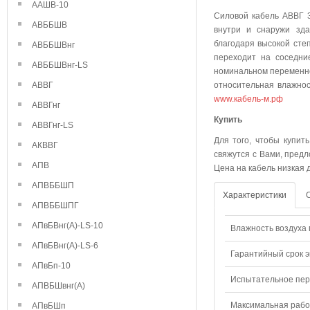
ААШВ-10
Силовой кабель АВВГ 3
АВББШВ
внутри и снаружи зда
благодаря высокой степ
АВББШВнг
переходит на соседни
АВББШВнг-LS
номинальном переменно
АВВГ
относительная влажнос
www.кабель-м.рф
АВВГнг
Куп
АВВГнг-LS
Для того, чтобы купит
АКВВГ
свяжутся с Вами, предл
АПВ
Цена на кабель низкая 
АПВББШП
Характеристики
АПВББШПГ
АПвБВнг(А)-LS-10
Влажность воздуха п
АПвБВнг(А)-LS-6
Гарантийный срок э
АПвБп-10
Испытательное пере
АПВБШвнг(А)
Максимальная рабо
АПвБШп