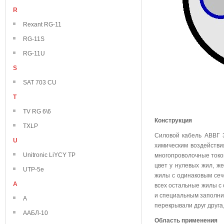
R
Rexant RG-11
RG-11S
RG-11U
S
SAT 703 CU
T
TV RG 6\6
Конструкция
TXLP
Силовой кабель АВВГ 
U
химическим воздейств
Unitronic LiYCY TP
многопроволочные токо
цвет у нулевых жил, же
UTP-5e
жилы с одинаковым сече
А
всех остальные жилы с
и специальным заполни
А
перекрывали друг друга
ААБЛ-10
Область применения