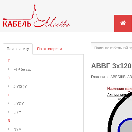
По алфавиту
По категориям
F
АВВГ 3х120
FTP 5e cat
Главная
/
АВББШВ, АВВ
J
J-Y(St)Y
L
LiYCY
LiYY
N
NYM