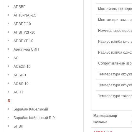
АПВВГ
Максимальное перем
АПвВнг(А)-LS
Монтаж при темпера
АПВПГ-10
Номинальное переме
АПВПУ2Г-10
АПВПУГ-10
Радиус изгиба мног
Арматура СИП
Радиус изгиба одно
АС
Сопротивление изол
АСБ2Л-10
Температура окружа
АСБЛ-1
АСБЛ-10
Температура окружа
АСПТ
Температура токопр
Б
Барабан Кабельный
Маркоразмер
Барабан Кабельный Б. У.
название
БПВЛ