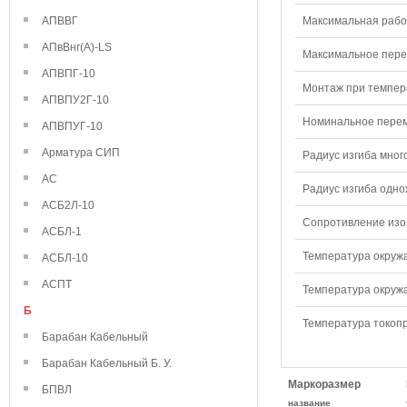
АПВВГ
Максимальная рабо
АПвВнг(А)-LS
Максимальное перем
АПВПГ-10
Монтаж при темпера
АПВПУ2Г-10
Номинальное переме
АПВПУГ-10
Арматура СИП
Радиус изгиба мног
АС
Радиус изгиба одно
АСБ2Л-10
Сопротивление изол
АСБЛ-1
Температура окружа
АСБЛ-10
АСПТ
Температура окружа
Б
Температура токопр
Барабан Кабельный
Барабан Кабельный Б. У.
Маркоразмер
БПВЛ
название