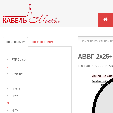
По алфавиту
По категориям
F
АВВГ 2х25+
FTP 5e cat
Главная
/
АВББШВ, АВВ
J
J-Y(St)Y
L
LiYCY
LiYY
N
NYM