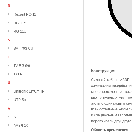
R
Rexant RG-11
RG-11S
RG-11U
S
SAT 703 CU
T
TV RG 6\6
Конструкция
TXLP
Силовой кабель АВВГ 2
U
химическим воздейств
Unitronic LiYCY TP
многопроволочные токо
цвет у нулевых жил, же
UTP-5e
жилы с одинаковым сече
А
всех остальные жилы с
и специальным заполни
А
перекрывали друг друга
ААБЛ-10
Область применения