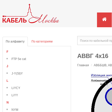
По алфавиту
По категориям
F
АВВГ 4х16
FTP 5e cat
Главная
/
АВББШВ, АВВ
J
J-Y(St)Y
L
LiYCY
LiYY
N
NYM