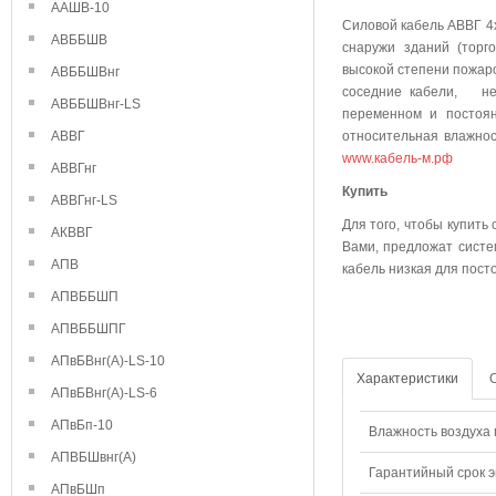
ААШВ-10
Силовой кабель АВВГ 4х
АВББШВ
снаружи зданий (торг
высокой степени пожаро
АВББШВнг
соседние кабели, не 
АВББШВнг-LS
переменном и постоя
АВВГ
относительная влажнос
www.кабель-м.рф
АВВГнг
Куп
АВВГнг-LS
Для того, чтобы купить
АКВВГ
Вами, предложат систе
АПВ
кабель низкая для пост
АПВББШП
АПВББШПГ
АПвБВнг(А)-LS-10
Характеристики
АПвБВнг(А)-LS-6
АПвБп-10
Влажность воздуха п
АПВБШвнг(А)
Гарантийный срок э
АПвБШп