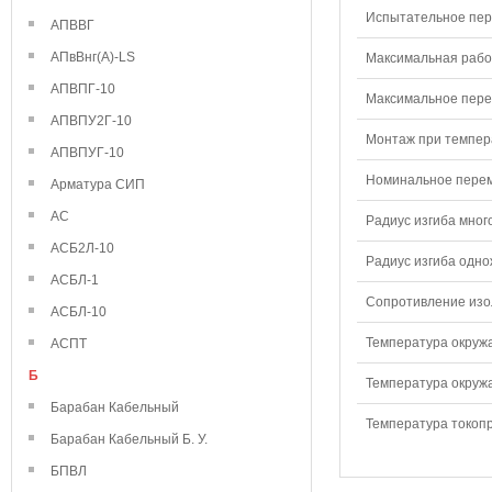
Испытательное пере
АПВВГ
АПвВнг(А)-LS
Максимальная рабо
АПВПГ-10
Максимальное перем
АПВПУ2Г-10
Монтаж при темпера
АПВПУГ-10
Номинальное переме
Арматура СИП
АС
Радиус изгиба мног
АСБ2Л-10
Радиус изгиба одно
АСБЛ-1
Сопротивление изол
АСБЛ-10
Температура окружа
АСПТ
Б
Температура окружа
Барабан Кабельный
Температура токопр
Барабан Кабельный Б. У.
БПВЛ