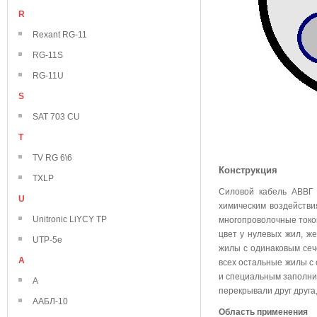
R
Rexant RG-11
RG-11S
RG-11U
S
SAT 703 CU
T
TV RG 6\6
Конструкция
TXLP
Силовой кабель АВВГ 
U
химическим воздейств
Unitronic LiYCY TP
многопроволочные токо
цвет у нулевых жил, же
UTP-5e
жилы с одинаковым сече
А
всех остальные жилы с
и специальным заполни
А
перекрывали друг друга
ААБЛ-10
Область применения